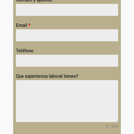
Nombre y apellido
*
Email
*
Teléfono
Que experiencia laboral tienes?
0 / 500