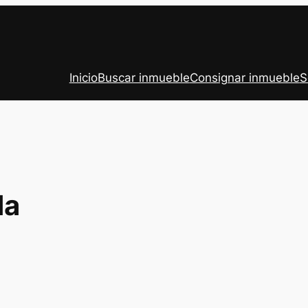
Inicio
Buscar inmueble
Consignar inmueble
S
da