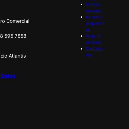
Únete a
nosotros
Acceso a
ro Comercial
propietari
os
8 595 7858
Paga tu
arriendo
Contácta
nos
cio Atlantis
e Datos