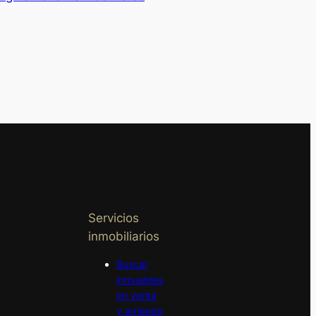
Servicios
inmobiliarios
Buscar
inmuebles
en venta
y arriendo